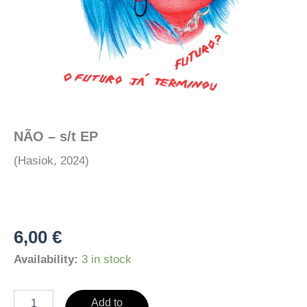
NÃO – s/t EP
(Hasiok, 2024)
6,00
€
Availability:
3 in stock
NÃO
Add to